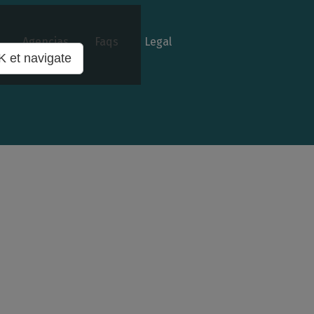
Agencias
Faqs
Legal
 et navigate