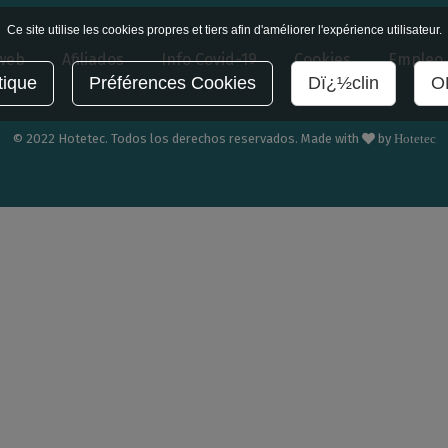
Ce site utilise les cookies propres et tiers afin d'améliorer l'expérience utilisateur.
 web
Afiliados
Info Covid-19
Cookies
Empleo
tique
Préférences Cookies
Dï¿½clin
OK
© 2022 Hotetec. Todos los derechos reservados. Made with
by
Hotetec